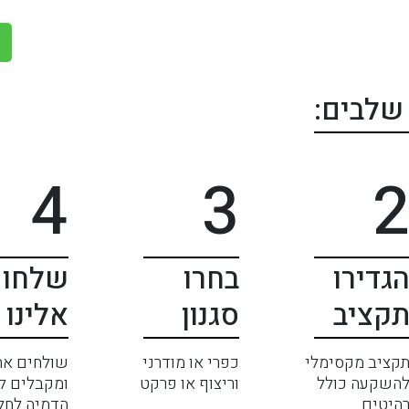
4
3
גדירו
בחרו
שלחו
קציב
סגנון
אלינו
קציב מקסימלי
כפרי או מודרני
שולחים את
השקעה כולל
וריצוף או פרקט
ומקבלים לל
היטים
הדמיה לחל