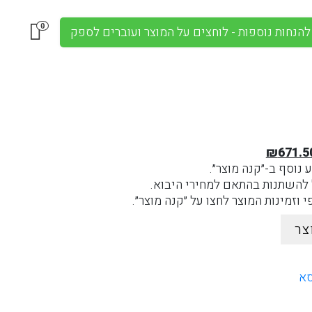
0
להנחות נוספות - לוחצים על המוצר ועוברים לספק
מחיר
המחיר
₪
671.5
מקורי
הנוכחי
 נוסף ב-״קנה מוצר״.
יה:
הוא:
 להשתנות בהתאם למחירי היבוא.
₪671.50.
₪790.00
 וזמינות המוצר לחצו על ״קנה מוצר״.
צר
א