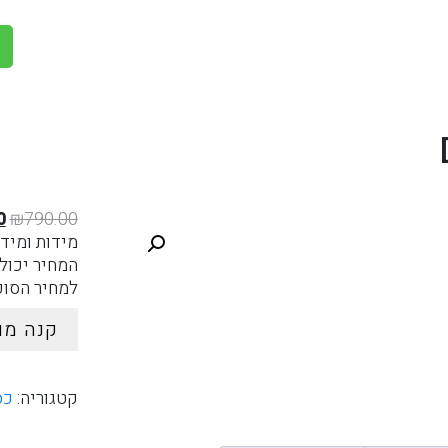
ה
0
₪
790.00
ה
מידות ומידע
ה
המחיר יכול
.
למחיר הסופי
קנה מו
קטגוריה:
כס