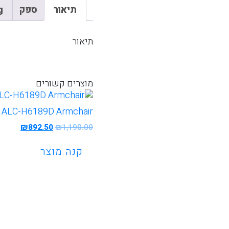
תיאור
ספק
g
תיאור
מוצרים קשורים
ALC-H6189D Armchair
המחיר
המחיר
₪
892.50
₪
1,190.00
המקורי
הנוכחי
היה:
הוא:
קנה מוצר
92.50.
₪1,190.00.