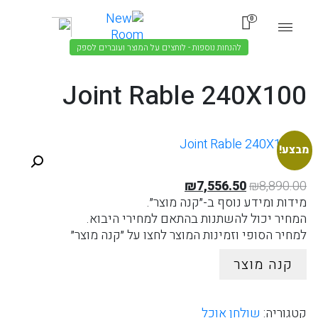
0
להנחות נוספות - לוחצים על המוצר ועוברים לספק
Joint Rable 240X100
מבצע!
המחיר
המחיר
₪
7,556.50
₪
8,890.00
המקורי
הנוכחי
מידות ומידע נוסף ב-״קנה מוצר״.
היה:
הוא:
המחיר יכול להשתנות בהתאם למחירי היבוא.
₪7,556.50.
₪8,890.00.
למחיר הסופי וזמינות המוצר לחצו על ״קנה מוצר״
קנה מוצר
קטגוריה:
שולחן אוכל