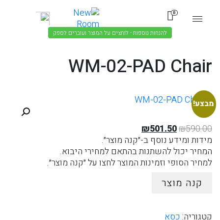
0
להנחות נוספות - לוחצים על המוצר ועוברים לספק
WM-02-PAD Chair
מבצע!
המחיר
המחיר
₪
501.50
₪
590.00
המקורי
הנוכחי
מידות ומידע נוסף ב-״קנה מוצר״.
היה:
הוא:
המחיר יכול להשתנות בהתאם למחירי היבוא.
₪501.50.
₪590.00.
למחיר הסופי וזמינות המוצר לחצו על ״קנה מוצר״.
קנה מוצר
קטגוריה:
כסא